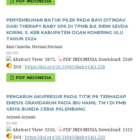
PDF INDONESIA
PENYEMBUHAN BATUK PILEK PADA BAYI DITINJAU
DARI THERAPY BABY SPA DI TPMB Bd. RIRIN SEVDA
KORINI, S. KEB KABUPATEN OGAN KOMERING ULU
TAHUN 2024
Rini Camelia, Heriani Heriani
86-90
Abstract View: 1875,
PDF INDONESIA Download: 2349
DOI :
https://doi.org/10.55045/jkab.v14i1.228
PDF INDONESIA
PENGARUH AKUPRESUR PADA TITIK P6 TERHADAP
EMESIS GRAVIDARUM PADA IBU HAMIL TM I DI PMB
GRIYA BUNDA CERIA PALEMBANG
Aryanti Aryanti
91-98
Abstract View: 3310,
PDF INDONESIA Download: 1513
DOI :
https://doi.org/10.55045/jkab.v14i1.230