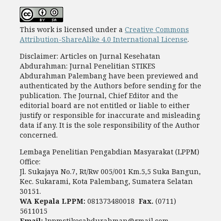
This work is licensed under a
Creative Commons
Attribution-ShareAlike 4.0 International License
.
Disclaimer: Articles on Jurnal Kesehatan
Abdurahman: Jurnal Penelitian STIKES
Abdurahman Palembang have been previewed and
authenticated by the Authors before sending for the
publication. The Journal, Chief Editor and the
editorial board are not entitled or liable to either
justify or responsible for inaccurate and misleading
data if any. It is the sole responsibility of the Author
concerned.
Lembaga Penelitian Pengabdian Masyarakat (LPPM)
Office:
Jl. Sukajaya No.7, Rt/Rw 005/001 Km.5,5 Suka Bangun,
Kec. Sukarami, Kota Palembang, Sumatera Selatan
30151.
WA Kepala LPPM:
081373480018
Fax.
(0711)
5611015
Email:
lppmstikesabdurahman@gmail.com