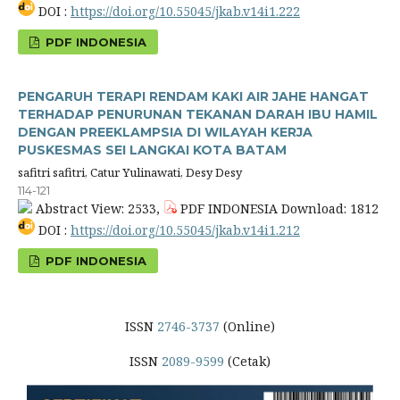
DOI :
https://doi.org/10.55045/jkab.v14i1.222
PDF INDONESIA
PENGARUH TERAPI RENDAM KAKI AIR JAHE HANGAT
TERHADAP PENURUNAN TEKANAN DARAH IBU HAMIL
DENGAN PREEKLAMPSIA DI WILAYAH KERJA
PUSKESMAS SEI LANGKAI KOTA BATAM
safitri safitri, Catur Yulinawati, Desy Desy
114-121
Abstract View: 2533,
PDF INDONESIA Download: 1812
DOI :
https://doi.org/10.55045/jkab.v14i1.212
PDF INDONESIA
ISSN
2746-3737
(Online)
ISSN
2089-9599
(Cetak)