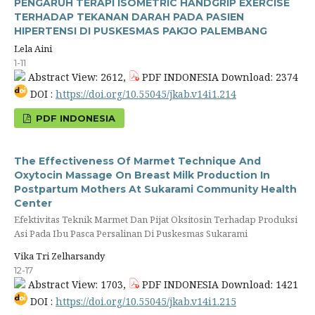
PENGARUH TERAPI ISOMETRIC HANDGRIP EXERCISE
TERHADAP TEKANAN DARAH PADA PASIEN
HIPERTENSI DI PUSKESMAS PAKJO PALEMBANG
Lela Aini
1-11
Abstract View: 2612,
PDF INDONESIA Download: 2374
DOI :
https://doi.org/10.55045/jkab.v14i1.214
PDF INDONESIA
The Effectiveness Of Marmet Technique And
Oxytocin Massage On Breast Milk Production In
Postpartum Mothers At Sukarami Community Health
Center
Efektivitas Teknik Marmet Dan Pijat Oksitosin Terhadap Produksi
Asi Pada Ibu Pasca Persalinan Di Puskesmas Sukarami
Vika Tri Zelharsandy
12-17
Abstract View: 1703,
PDF INDONESIA Download: 1421
DOI :
https://doi.org/10.55045/jkab.v14i1.215