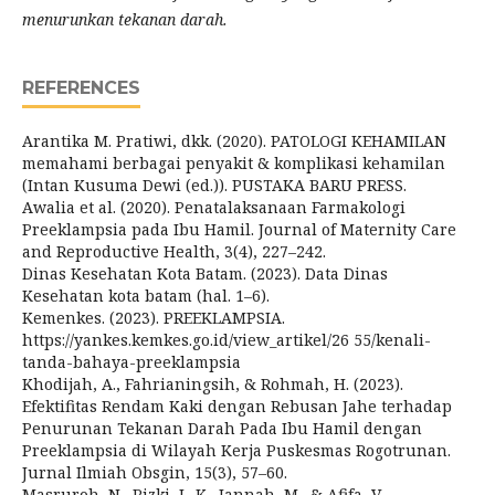
menurunkan tekanan darah.
REFERENCES
Arantika M. Pratiwi, dkk. (2020). PATOLOGI KEHAMILAN
memahami berbagai penyakit & komplikasi kehamilan
(Intan Kusuma Dewi (ed.)). PUSTAKA BARU PRESS.
Awalia et al. (2020). Penatalaksanaan Farmakologi
Preeklampsia pada Ibu Hamil. Journal of Maternity Care
and Reproductive Health, 3(4), 227–242.
Dinas Kesehatan Kota Batam. (2023). Data Dinas
Kesehatan kota batam (hal. 1–6).
Kemenkes. (2023). PREEKLAMPSIA.
https://yankes.kemkes.go.id/view_artikel/26 55/kenali-
tanda-bahaya-preeklampsia
Khodijah, A., Fahrianingsih, & Rohmah, H. (2023).
Efektifitas Rendam Kaki dengan Rebusan Jahe terhadap
Penurunan Tekanan Darah Pada Ibu Hamil dengan
Preeklampsia di Wilayah Kerja Puskesmas Rogotrunan.
Jurnal Ilmiah Obsgin, 15(3), 57–60.
Masruroh, N., Rizki, L. K., Jannah, M., & Afifa, V.