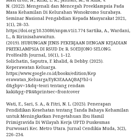
N. (2022). Mengenali dan Mencegah Preeklampsia Pada
Masa Kehamilan Di Kelurahan Wonokromo Surabaya.
Seminar Nasional Pengabdian Kepada Masyarakat 2021,
1(1), 28–33.
https://doi.org/10.33086/snpm.v1i1.774 Sartika, A., Wardani,
L., & Ririnisahawaitun.
(2019). HUBUNGAN JENIS PEKERJAAN DENGAN KEJADIAN
PREEKLAMPSIA DI RSUD Dr. R. SOEDJONO SELONG.
ProHealth Journal, 16(1), 1–12.
Solichatin, Saputra, F. khalid, & Debby. (2023).
Keperawatan Keluarga.
https://www.google.co.id/books/edition/Kep
erawatan_Keluarga/EyK3EAAAQBAJ?hl=i
d&gbpv=1&dq=teori tentang rendam
kaki&pg=PR4&printsec=frontcover
Wati, E., Sari, S. A., & Fitri, N. L. (2023). Penerapan
Pendidikan Kesehatan tentang Tanda Bahaya Kehamilan
untuk Meningkatkan Pengetahuan Ibu Hamil
Primigravida Di Wilayah Kerja UPTD Puskesmas
Purwosari Kec. Metro Utara. Jurnal Cendikia Muda, 3(2),
226–234.