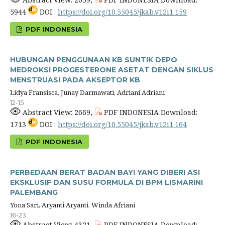
5944
DOI :
https://doi.org/10.55045/jkab.v12i1.159
PDF INDONESIA
HUBUNGAN PENGGUNAAN KB SUNTIK DEPO
MEDROKSI PROGESTERONE ASETAT DENGAN SIKLUS
MENSTRUASI PADA AKSEPTOR KB
Lidya Fransisca, Junay Darmawati, Adriani Adriani
12-15
Abstract View: 2669,
PDF INDONESIA Download:
1713
DOI :
https://doi.org/10.55045/jkab.v12i1.164
PDF INDONESIA
PERBEDAAN BERAT BADAN BAYI YANG DIBERI ASI
EKSKLUSIF DAN SUSU FORMULA DI BPM LISMARINI
PALEMBANG
Yona Sari, Aryanti Aryanti, Winda Afriani
16-23
Abstract View: 4321,
PDF INDONESIA Download: