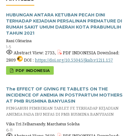
HUBUNGAN ANTARA KETUBAN PECAH DINI
TERHADAP KEJADIAN PERSALINAN PREMATURE DI
RUMAH SAKIT UMUM DAERAH KOTA PRABUMULIH
TAHUN 2021
Rani Oktarina
1-5
Abstract View: 2733,
PDF INDONESIA Download:
2809
DOI :
https://doi.org/10.55045/jkab.v12i1.157
PDF INDONESIA
The EFFECT OF GIVING FE TABLETS ON THE
INCIDENCE OF ANEMIA IN POSTPARTUM MOTHERS
AT PMB RUSMINA BANYUASIN
PENGARUH PEMBERIAN TABLET FE TERHADAP KEJADIAN
ANEMIA PADA IBU NIFAS DI PMB RUSMINA BANYUASIN
Vika Tri Zelharsandy, Marchatus Soleha
6-11
Abstract View: 2659,
PDF INDONESIA Download: