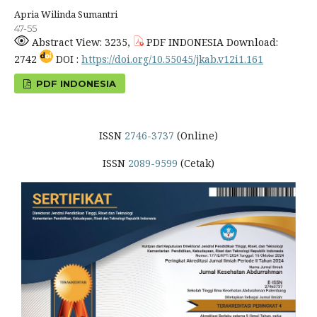
Apria Wilinda Sumantri
47-55
Abstract View: 3235,
PDF INDONESIA Download:
2742
DOI :
https://doi.org/10.55045/jkab.v12i1.161
PDF INDONESIA
ISSN
2746-3737
(Online)
ISSN
2089-9599
(Cetak)