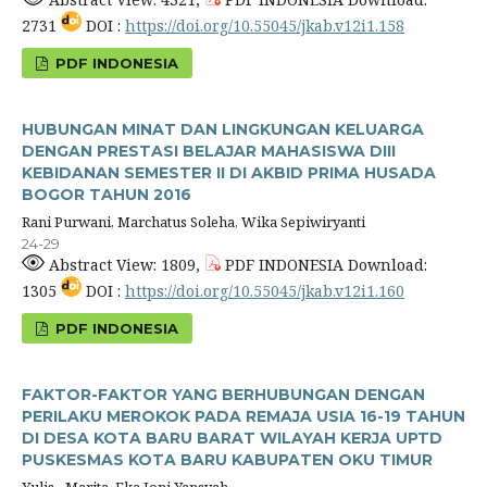
2731
DOI :
https://doi.org/10.55045/jkab.v12i1.158
PDF INDONESIA
HUBUNGAN MINAT DAN LINGKUNGAN KELUARGA
DENGAN PRESTASI BELAJAR MAHASISWA DIII
KEBIDANAN SEMESTER II DI AKBID PRIMA HUSADA
BOGOR TAHUN 2016
Rani Purwani, Marchatus Soleha, Wika Sepiwiryanti
24-29
Abstract View: 1809,
PDF INDONESIA Download:
1305
DOI :
https://doi.org/10.55045/jkab.v12i1.160
PDF INDONESIA
FAKTOR-FAKTOR YANG BERHUBUNGAN DENGAN
PERILAKU MEROKOK PADA REMAJA USIA 16-19 TAHUN
DI DESA KOTA BARU BARAT WILAYAH KERJA UPTD
PUSKESMAS KOTA BARU KABUPATEN OKU TIMUR
Yulis - Marita, Eka Joni Yansyah