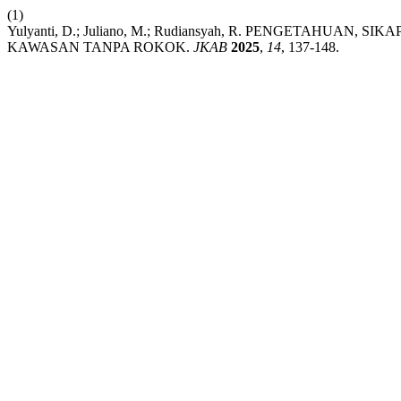
(1)
Yulyanti, D.; Juliano, M.; Rudiansyah, R. PENGETAH
KAWASAN TANPA ROKOK.
JKAB
2025
,
14
, 137-148.